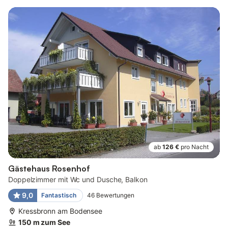
ab
126 €
pro Nacht
Gästehaus Rosenhof
Doppelzimmer mit Wc und Dusche, Balkon
9,0
Fantastisch
46
Bewertungen
Kressbronn am Bodensee
150 m zum See