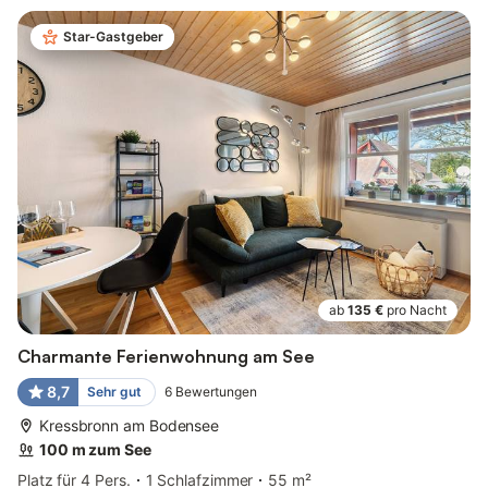
Star-Gastgeber
ab
135 €
pro Nacht
Charmante Ferienwohnung am See
8,7
Sehr gut
6
Bewertungen
Kressbronn am Bodensee
100 m zum See
Platz für 4 Pers.
1 Schlafzimmer
55 m²