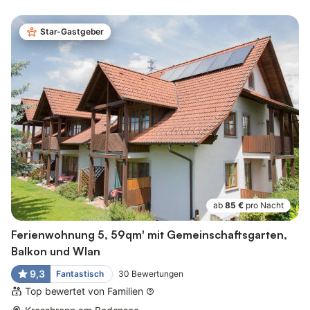
Star-Gastgeber
ab
85 €
pro Nacht
Ferienwohnung 5, 59qm' mit Gemeinschaftsgarten,
Balkon und Wlan
9,3
Fantastisch
30
Bewertungen
Top bewertet von Familien