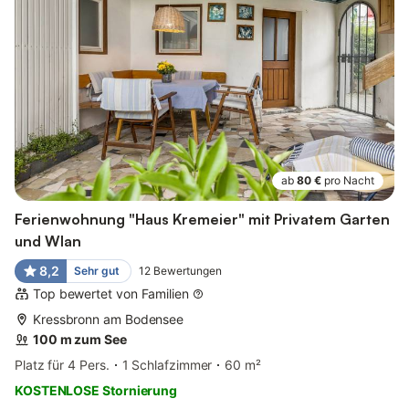
ab
80 €
pro Nacht
Ferienwohnung "Haus Kremeier" mit Privatem Garten
und Wlan
8,2
Sehr gut
12
Bewertungen
Top bewertet von Familien
Kressbronn am Bodensee
100 m zum See
Platz für 4 Pers.
1 Schlafzimmer
60 m²
KOSTENLOSE Stornierung